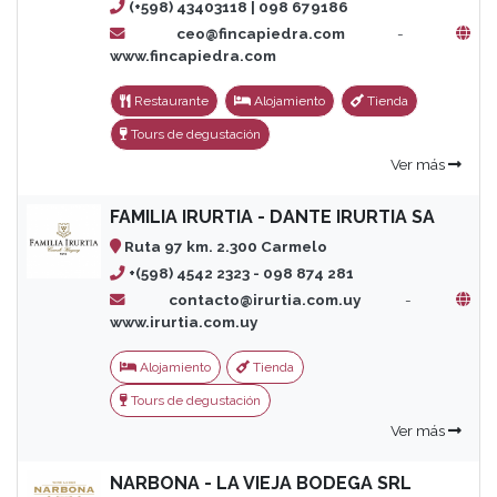
(+598) 43403118 | 098 679186
ceo@fincapiedra.com
-
www.fincapiedra.com
Restaurante
Alojamiento
Tienda
Tours de degustación
Ver más
FAMILIA IRURTIA - DANTE IRURTIA SA
Ruta 97 km. 2.300 Carmelo
+(598) 4542 2323 - 098 874 281
contacto@irurtia.com.uy
-
www.irurtia.com.uy
Alojamiento
Tienda
Tours de degustación
Ver más
NARBONA - LA VIEJA BODEGA SRL