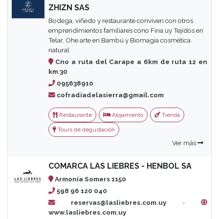
ZHIZN SAS
Bodega, viñedo y restaurante conviven con otros
emprendimientos familiares cono Fina uy Tejidos en
Telar, Ohe arte en Bambú y Biomagia cosmética
natural
Cno a ruta del Carape a 6km de ruta 12 en
km 30
095638910
cofradiadelasierra@gmail.com
Restaurante
Alojamiento
Tienda
Tours de degustación
Ver más
COMARCA LAS LIEBRES - HENBOL SA
Armonía Somers 1150
598 96 120 040
reservas@lasliebres.com.uy
-
www.lasliebres.com.uy