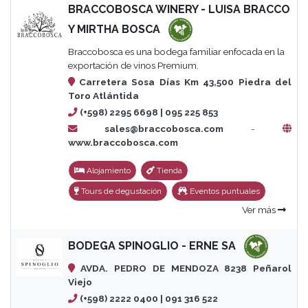
BRACCOBOSCA WINERY - LUISA BRACCO
Y MIRTHA BOSCA
Braccobosca es una bodega familiar enfocada en la
exportación de vinos Premium.
Carretera Sosa Días Km 43,500 Piedra del
Toro Atlántida
(+598) 2295 6698 | 095 225 853
sales@braccobosca.com
-
www.braccobosca.com
Alojamiento
Tienda
Tours de degustación
Eventos puntuales
Ver más
BODEGA SPINOGLIO - ERNE SA
AVDA. PEDRO DE MENDOZA 8238 Peñarol
Viejo
(+598) 2222 0400 | 091 316 522