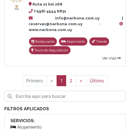
Ruta 21 km 268
(+598) 4544 6831
info@narbona.com.uy |
reservas@narbona.com.uy
-
www.narbona.com.uy
Restaurante
Alojamiento
Tienda
Tours de degustación
Ver más
Anterior
Siguiente
Primero
«
1
2
»
Último
FILTROS APLICADOS
SERVICIOS:
Alojamiento