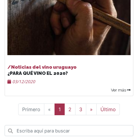
/Noticias del vino uruguayo
¿PARA QUÉ VINO EL 2020?
03/12/2020
Ver más
Anterior
Siguiente
Primero
«
1
2
3
»
Último